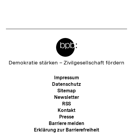
Meta-
Links
Zur
Demokratie stärken –
Zivilgesellschaft fördern
Startseite
der
Meta-
Impressum
bpb
Navigation
Datenschutz
Sitemap
Newsletter
RSS
Kontakt
Presse
Barriere melden
Erklärung zur Barrierefreiheit