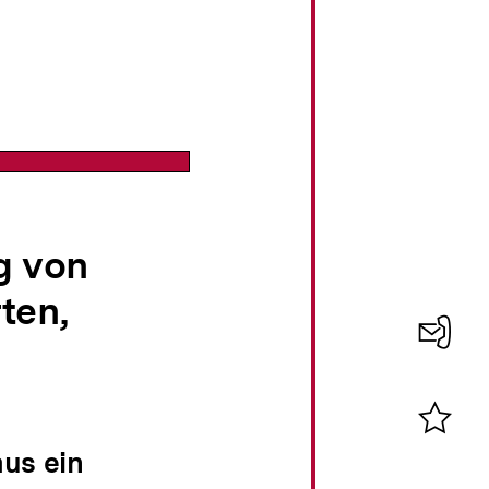
g von
ten,
Konta
0
Merklist
us ein
ansehen
0