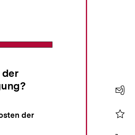
 der
gung?
Konta
0
osten der
Merklist
ansehen
0
Artik