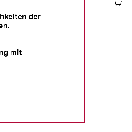
im
Shop-
hkeiten der
Warenko
en.
ansehen
ng mit