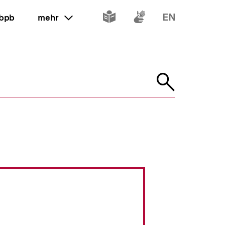
Inhalte
Inhalte
Inhalte
 bpb
mehr
ein oder ausklappen
in
in
in
leichter
Gebärdenspr
Englisch
Suche
Sprache
öffnen