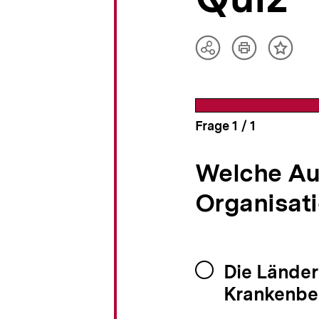
a
t
i
o
Artikel
Teilen
Inhalt
drucken
n
Optionen
merke
anzeigen
Frage
1
/
von
1
Welche Au
Organisat
Die Länder
Krankenbe