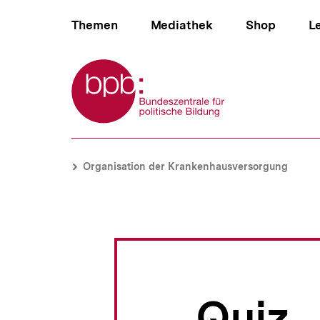
Direkt
Hauptnavigation
zum
Themen
Mediathek
Shop
L
Seiteninhalt
springen
Zur Startseite der bpb
B
Organisation
e
der
Brotkrümelnavigation
Pfadnavigat
Organisation der Krankenhausversorgung
r
Krankenhausversorgung
e
|
i
bpb.de
c
h
s
n
a
v
Quiz
i
g