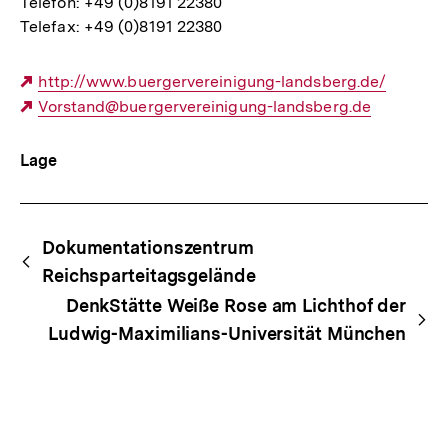
Telefon: +49 (0)8191 22380
Telefax: +49 (0)8191 22380
Externer
http://www.buergervereinigung-landsberg.de/
Link:
Externer
Vorstand@buergervereinigung-landsberg.de
Link:
Lage
Begriffsnavigation
Content-
Dokumentationszentrum
Navigation
Reichsparteitagsgelände
DenkStätte Weiße Rose am Lichthof der
Ludwig-Maximilians-Universität München