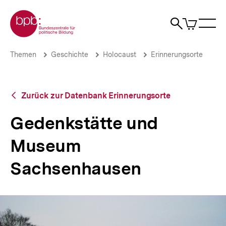
Direkt
Zur Startseite der bpb
zum
0
Artikel
Sho
Seiteninhalt
im
Naviga
Suche
springen
War
öffne
öffnen
öff
Pfadnavigation
Gedenkstätte
Brotkrümelnavigation
Themen
Geschichte
Holocaust
Erinnerungsorte
und
Museum
Sachsenhausen
|
Zurück
Zurück zur Datenbank Erinnerungsorte
Themen
zur
|
Datenbank
Gedenkstätte und
bpb.de
Erinnerungsorte
Museum
Sachsenhausen