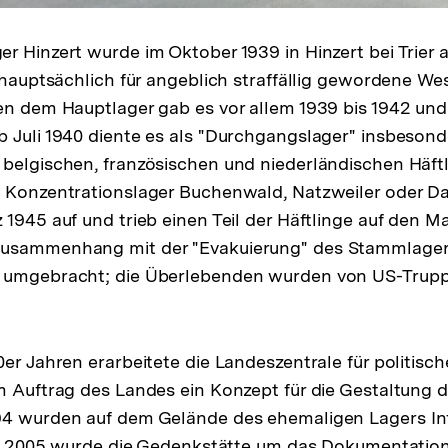
r Hinzert wurde im Oktober 1939 in Hinzert bei Trier a
" hauptsächlich für angeblich straffällig gewordene We
en dem Hauptlager gab es vor allem 1939 bis 1942 und
 Juli 1940 diente es als "Durchgangslager" insbesond
belgischen, französischen und niederländischen Häftl
e Konzentrationslager Buchenwald, Natzweiler oder D
 1945 auf und trieb einen Teil der Häftlinge auf den 
usammenhang mit der "Evakuierung" des Stammlager
 umgebracht; die Überlebenden wurden von US-Trup
0er Jahren erarbeitete die Landeszentrale für politisc
m Auftrag des Landes ein Konzept für die Gestaltung d
94 wurden auf dem Gelände des ehemaligen Lagers In
ahr 2005 wurde die Gedenkstätte um das Dokumentatio