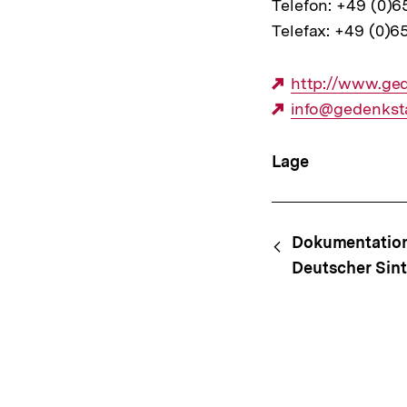
Telefon: +49 (0)
Telefax: +49 (0)
Externer
http://www.ged
Link:
Externer
info@gedenksta
Link:
Lage
Content-
Begri
Dokumentation
Navigation
Deutscher Sin