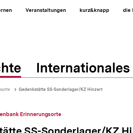
ernen
Veranstaltungen
kurz&knapp
die
hte
Internationales
ion
sorte
Gedenkstätte SS-Sonderlager/KZ Hinzert
tenbank Erinnerungsorte
ätte SS-Sonderlager/KZ Hi