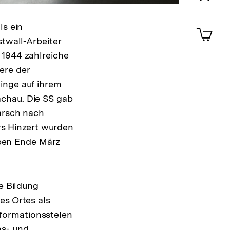
Merklist
ansehen
0
ls ein
Artik
im
stwall-Arbeiter
Shop-
 1944 zahlreiche
Warenko
ere der
ansehen
inge auf ihrem
achau. Die SS gab
Marsch nach
s Hinzert wurden
pen Ende März
he Bildung
es Ortes als
formationsstelen
ns- und