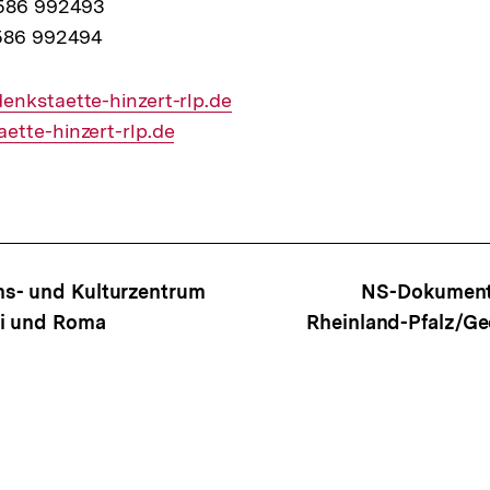
6586 992493
6586 992494
enkstaette-hinzert-rlp.de
ette-hinzert-rlp.de
ffsnavigation
s- und Kulturzentrum
NS-Dokument
ti und Roma
Rheinland-Pfalz/Ge