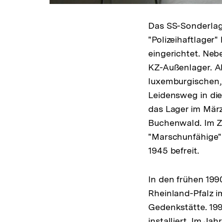
Das SS-Sonderlage
"Polizeihaftlager
eingerichtet. Neb
KZ-Außenlager. Ab
luxemburgischen, 
Leidensweg in di
das Lager im März
Buchenwald. Im Z
"Marschunfähige"
1945 befreit.
In den frühen 199
Rheinland-Pfalz i
Gedenkstätte. 19
installiert. Im J