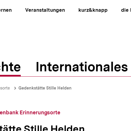
ernen
Veranstaltungen
kurz&knapp
die
hte
Internationales
ion
sorte
Gedenkstätte Stille Helden
tenbank Erinnerungsorte
ätte Stille Helden