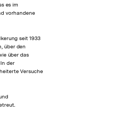
ss es im
und vorhandene
lkerung seit 1933
, über den
wie über das
In der
heiterte Versuche
 und
treut.