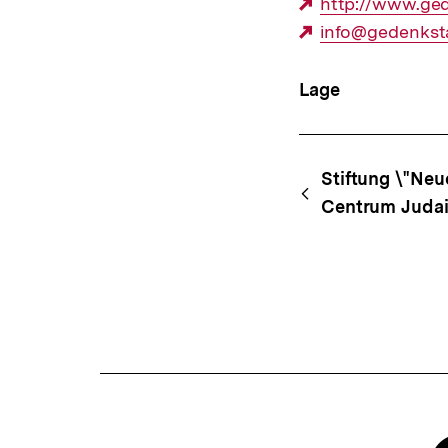
Externer
http://www.ged
Link:
Externer
info@gedenksta
Link:
Lage
Content-
Begri
Stiftung \"Neu
Navigation
Centrum Juda