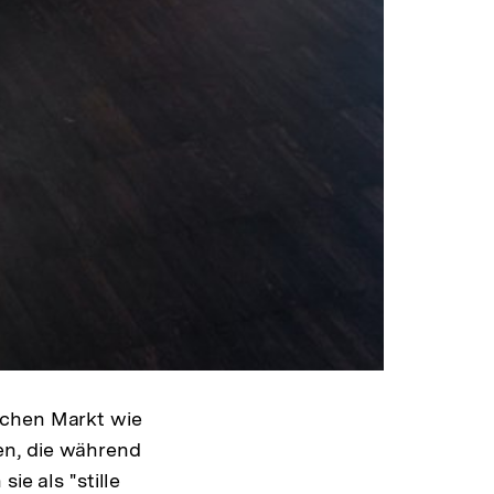
ansehen
schen Markt wie
en, die während
ie als "stille