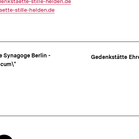
enkstaette-stille-helden.de
ette-stille-helden.de
ffsnavigation
e Synagoge Berlin -
Gedenkstätte Ehre
icum\"
Zur