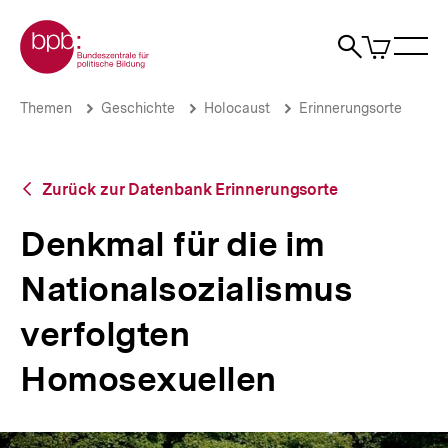
Direkt
Zur Startseite der bpb
zum
0
Artikel
Sho
Seiteninhalt
im
Naviga
Suche
springen
War
öffne
öffnen
öff
Pfadnavigation
Denkmal
Brotkrümelnavigation
Themen
Geschichte
Holocaust
Erinnerungsorte
für
die
im
Nationalsozialismus
Zurück
Zurück zur Datenbank Erinnerungsorte
verfolgten
zur
Homosexuellen
Datenbank
Denkmal für die im
|
Erinnerungsorte
Themen
Nationalsozialismus
|
bpb.de
verfolgten
Homosexuellen