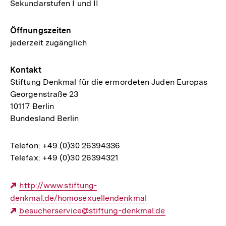
Sekundarstufen I und II
Öffnungszeiten
jederzeit zugänglich
Kontakt
Stiftung Denkmal für die ermordeten Juden Europas
Georgenstraße 23
10117 Berlin
Bundesland Berlin
Telefon: +49 (0)30 26394336
Telefax: +49 (0)30 26394321
Externer
http://www.stiftung-
denkmal.de/homosexuellendenkmal
Link:
Externer
besucherservice@stiftung-denkmal.de
Link: