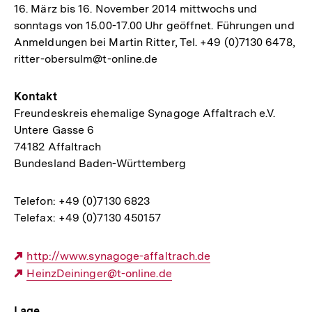
16. März bis 16. November 2014 mittwochs und
sonntags von 15.00-17.00 Uhr geöffnet. Führungen und
Anmeldungen bei Martin Ritter, Tel. +49 (0)7130 6478,
ritter-obersulm@t-online.de
Kontakt
Freundeskreis ehemalige Synagoge Affaltrach e.V.
Untere Gasse 6
74182 Affaltrach
Bundesland Baden-Württemberg
Telefon: +49 (0)7130 6823
Telefax: +49 (0)7130 450157
Externer
http://www.synagoge-affaltrach.de
Link:
Externer
HeinzDeininger@t-online.de
Link:
Lage