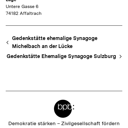
Untere Gasse 6
74182 Affaltrach
Begriffsnavigation
Content-
Gedenkstätte ehemalige Synagoge
Navigation
Michelbach an der Lücke
Gedenkstätte Ehemalige Synagoge Sulzburg
Meta-
Links
Zur
Demokratie stärken –
Zivilgesellschaft fördern