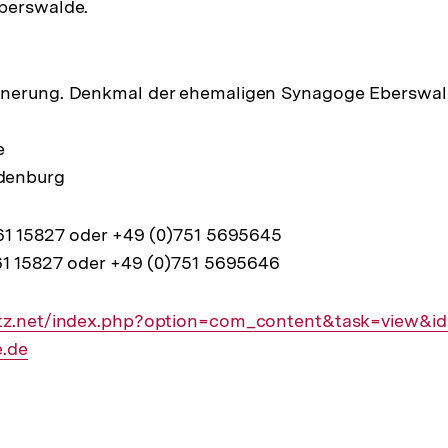
berswalde.
nnerung. Denkmal der ehemaligen Synagoge Eberswa
e
denburg
561 15827 oder +49 (0)751 5695645
61 15827 oder +49 (0)751 5695646
itz.net/index.php?option=com_content&task=view&i
e.de