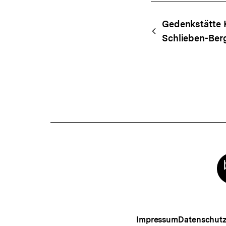
Content-
Begri
Gedenkstätte 
Navigation
Schlieben-Ber
Meta-
Links
Impressum
Datenschut