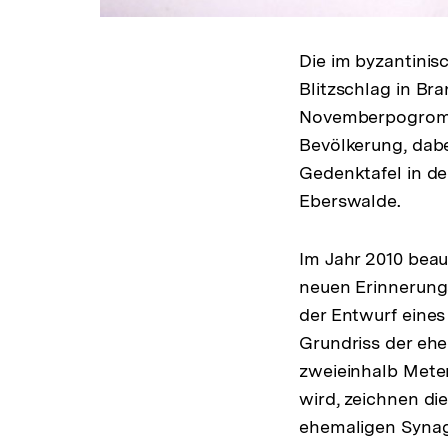
Die im byzantinis
Blitzschlag in Br
Novemberpogrome 
Bevölkerung, dabe
Gedenktafel in d
Eberswalde.
Im Jahr 2010 beau
neuen Erinnerungs
der Entwurf eines
Grundriss der eh
zweieinhalb Meter
wird, zeichnen di
ehemaligen Synag