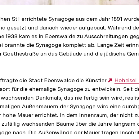
chen Stil errichtete Synagoge aus dem Jahr 1891 wurd
and gesetzt und danach wieder aufgebaut. Während de
1938 kam es in Eberswalde zu Ausschreitungen gege
i brannte die Synagoge komplett ab. Lange Zeit erinne
er Goethestraße an das Gebäude und die jüdische Gem
ftragte die Stadt Eberswalde die Künstler
Externer
Hoheisel 
ort für die ehemalige Synagoge zu entwickeln. Seit d
Link:
 wachsenden Denkmals, das nie fertig sein wird, realis
emaligen Außenmauern der Synagoge wird eine durch
 hohe Mauer errichtet. In dem Innenraum, der nicht z
e zufällig wachsenden Bäume über die Jahre langsam 
oge nach. Die Außenwände der Mauer tragen Inschrif