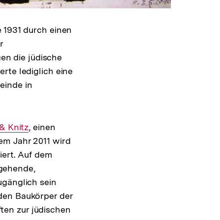
Shop-
Warenko
ansehen
e 1931 durch einen
r
n die jüdische
rte lediglich eine
einde in
& Knitz
, einen
em Jahr 2011 wird
iert. Auf dem
gehende,
ugänglich sein
den Baukörper der
ten zur jüdischen