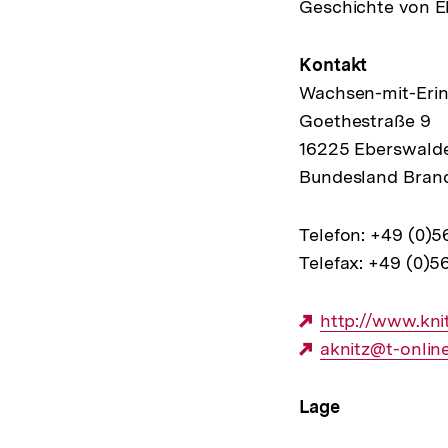
Geschichte von E
Kontakt
Wachsen-mit-Eri
Goethestraße 9
16225 Eberswald
Bundesland Bran
Telefon: +49 (0)
Telefax: +49 (0)5
Externer
http://www.kn
Link:
Externer
aknitz@t-onlin
Link:
Lage