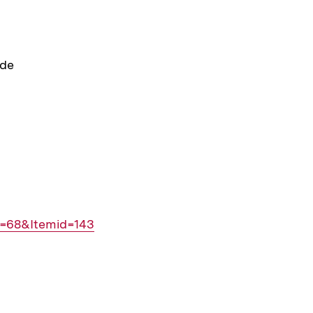
lde
d=68&Itemid=143