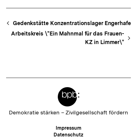
Begriffsnavigation
Content-
Gedenkstätte Konzentrationslager Engerhafe
Navigation
Arbeitskreis \"Ein Mahnmal für das Frauen-
KZ in Limmer\"
Meta-
Links
Zur
Demokratie stärken –
Zivilgesellschaft fördern
Startseite
der
Meta-
Impressum
bpb
Navigation
Datenschutz