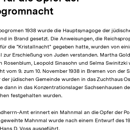
ogromnacht
ogromen 1938 wurde die Hauptsynagoge der jüdisch
und in Brand gesetzt. Die Anweisungen, die Reichspr
ür die "Kristallnacht" gegeben hatte, wurden von ein
l zur Erschießung von Juden verstanden. Martha Gold
ch Rosenblum, Leopold Sinasohn und Selma Swinitzki
ht vom 9. zum 10. November 1938 in Bremen von der S
er der jüdischen Gemeinde wurden in das Zuchthaus O
ie dann in das Konzentrationslager Sachsenhausen de
chen festgehalten wurden.
dherrn-Amt erinnert ein Mahnmal an die Opfer der 
ingeweihte Mahnmal wurde nach einem Entwurf des 1
Hans D. Voss ausgeführt.