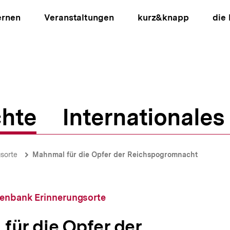
ernen
Veranstaltungen
kurz&knapp
die
hte
Internationales
ion
sorte
Mahnmal für die Opfer der Reichspogromnacht
tenbank Erinnerungsorte
für die Opfer der