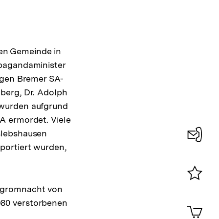
en Gemeinde in
opagandaminister
igen Bremer SA-
berg, Dr. Adolph
 wurden aufgrund
A ermordet. Viele
slebshausen
portiert wurden,
Konta
0
Pogromnacht von
Merklist
ansehen
980 verstorbenen
0
Artik
im