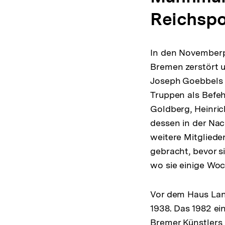
bpb.de
a
Reichsp
t
i
o
n
In den Novemberp
Bremen zerstört 
Joseph Goebbels f
Truppen als Befeh
Goldberg, Heinri
dessen in der Nac
weitere Mitglied
gebracht, bevor s
wo sie einige Wo
Vor dem Haus Lan
1938. Das 1982 e
Bremer Künstlers 