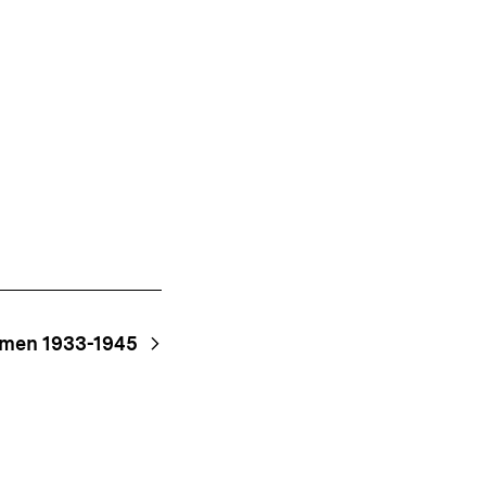
Shop-
Warenko
ansehen
emen 1933-1945