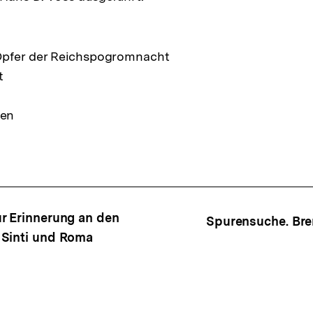
Opfer der Reichspogromnacht
t
men
ffsnavigation
r Erinnerung an den
Spurensuche. Br
 Sinti und Roma