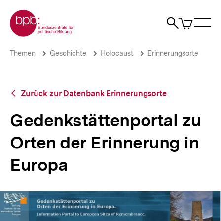
Direkt
Zur Startseite der bpb
zum
0
Artikel
Sho
Seiteninhalt
im
Naviga
Suche
springen
War
öffne
öffnen
öff
Pfadnavigation
Gedenkstättenportal
Brotkrümelnavigation
Themen
Geschichte
Holocaust
Erinnerungsorte
zu
Orten
der
Erinnerung
Zurück
Zurück zur Datenbank Erinnerungsorte
in
zur
Europa
Datenbank
Gedenkstättenportal zu
|
Erinnerungsorte
Themen
Orten der Erinnerung in
|
bpb.de
Europa