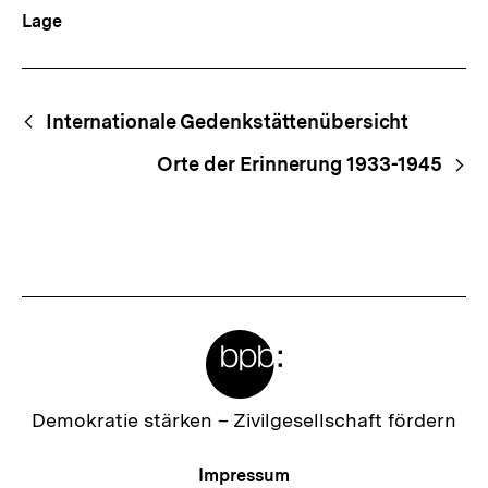
Lage
Begriffsnavigation
Content-
Internationale Gedenkstättenübersicht
Navigation
Orte der Erinnerung 1933-1945
Meta-
Links
Zur
Demokratie stärken –
Zivilgesellschaft fördern
Startseite
der
Meta-
Impressum
bpb