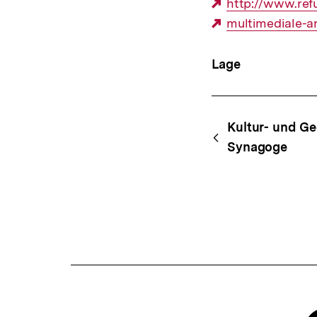
Externer
http://www.refu
Link:
Externer
multimediale-ar
Link:
Lage
Content-
Begri
Kultur- und G
Navigation
Synagoge