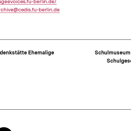
geevoices.fu-berlin.de/
chive@cedis.fu-berlin.de
ffsnavigation
edenkstätte Ehemalige
Schulmuseum -
Schulgesc
Zur