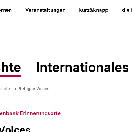
ernen
Veranstaltungen
kurz&knapp
die
hte
Internationales
ion
sorte
Refugee Voices
tenbank Erinnerungsorte
Voices