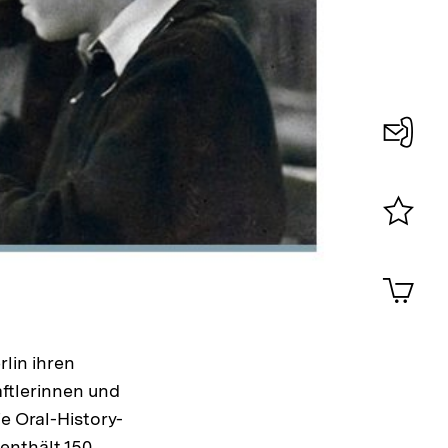
Konta
0
Merklist
ansehen
0
Artik
im
Shop-
Warenko
ansehen
rlin ihren
ftlerinnen und
e Oral-History-
enthält 150