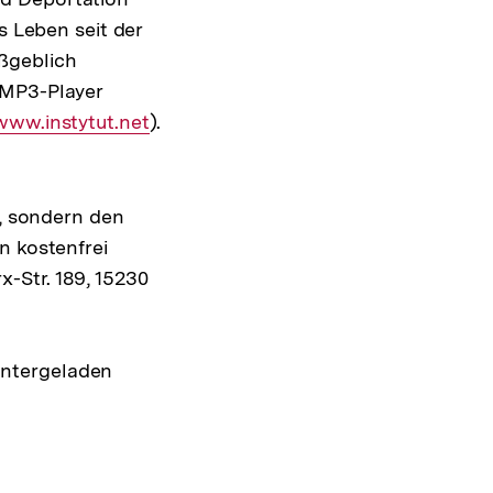
s Leben seit der
ßgeblich
 MP3-Player
Externer
www.instytut.net
).
Link:
n, sondern den
n kostenfrei
x-Str. 189, 15230
untergeladen