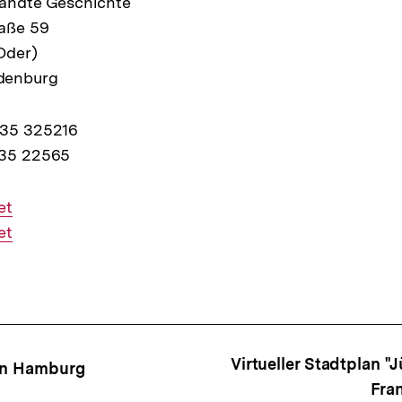
wandte Geschichte
aße 59
Oder)
denburg
335 325216
335 22565
et
et
ffsnavigation
Virtueller Stadtplan "
 in Hamburg
Fra