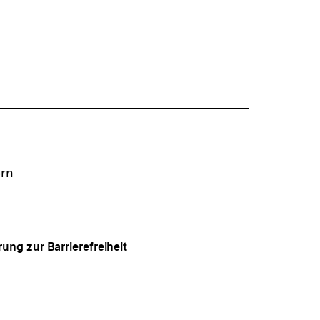
ern
rung zur Barrierefreiheit
Auf
gen