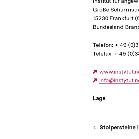
Institut für ange
Große Scharrnstr
15230 Frankfurt (
Bundesland Bran
Telefon: + 49 (0)
Telefax: + 49 (0)
Externer
www.instytut.n
Link:
Externer
info@instytut.n
Link:
Lage
Content-
Begri
Stolpersteine
Navigation