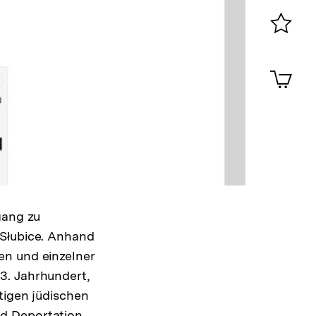
0
Merklist
ansehen
0
Artik
im
Shop-
Warenko
ansehen
gang zu
 Słubice. Anhand
en und einzelner
3. Jahrhundert,
tigen jüdischen
nd Deportation