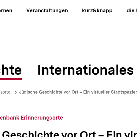
ernen
Veranstaltungen
kurz&knapp
die
hte
Internationales
ion
sorte
Jüdische Geschichte vor Ort – Ein virtueller Stadtspazi
tenbank Erinnerungsorte
Geschichte vor Ort – Ein vir