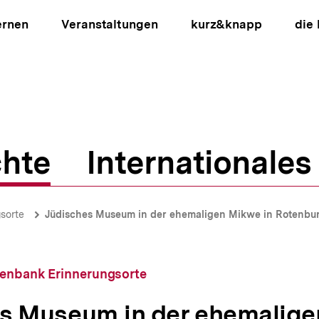
ernen
Veranstaltungen
kurz&knapp
die
hte
Internationales
ion
sorte
Jüdisches Museum in der ehemaligen Mikwe in Rotenburg a
tenbank Erinnerungsorte
s Museum in der ehemalig