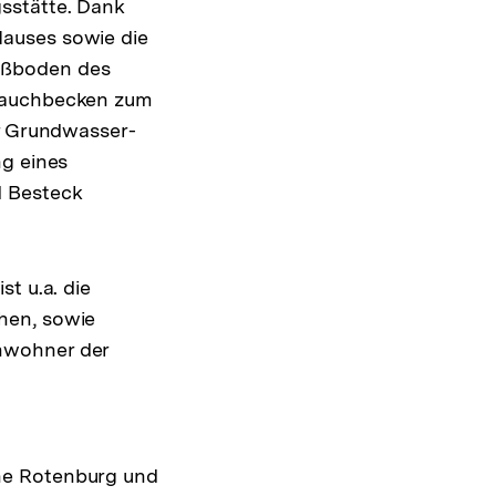
sstätte. Dank
Hauses sowie die
ußboden des
 Tauchbecken zum
er Grundwasser-
ng eines
d Besteck
t u.a. die
hen, sowie
nwohner der
he Rotenburg und