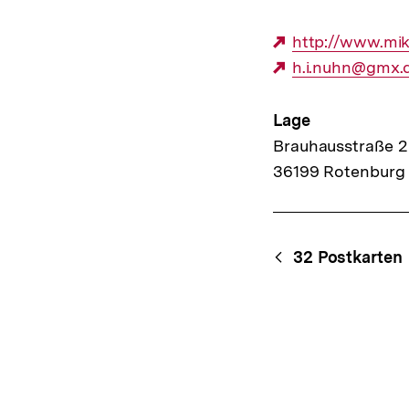
Externer
http://www.mi
Link:
Externer
h.i.nuhn@gmx.
Link:
Lage
Brauhausstraße 2
36199 Rotenburg 
Content-
Begri
32 Postkarten
Navigation