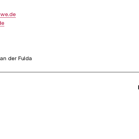
kwe.de
de
an der Fulda
ffsnavigation