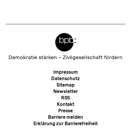
Meta-
Links
Zur
Demokratie stärken –
Zivilgesellschaft fördern
Startseite
der
Meta-
Impressum
bpb
Navigation
Datenschutz
Sitemap
Newsletter
RSS
Kontakt
Presse
Barriere melden
Erklärung zur Barrierefreiheit