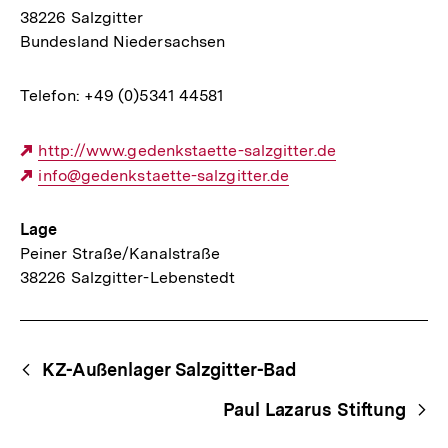
38226 Salzgitter
Bundesland Niedersachsen
Telefon: +49 (0)5341 44581
Externer
http://www.gedenkstaette-salzgitter.de
Link:
Externer
info@gedenkstaette-salzgitter.de
Link:
Lage
Peiner Straße/Kanalstraße
38226 Salzgitter-Lebenstedt
Begriffsnavigation
Content-
KZ-Außenlager Salzgitter-Bad
Navigation
Paul Lazarus Stiftung