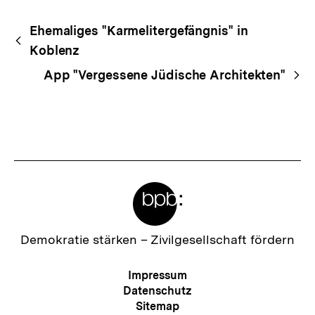
Begriffsnavigation
Content-
Ehemaliges "Karmelitergefängnis" in
Navigation
Koblenz
App "Vergessene Jüdische Architekten"
Meta-
Links
Zur
Demokratie stärken –
Zivilgesellschaft fördern
Startseite
der
Meta-
Impressum
bpb
Navigation
Datenschutz
Sitemap