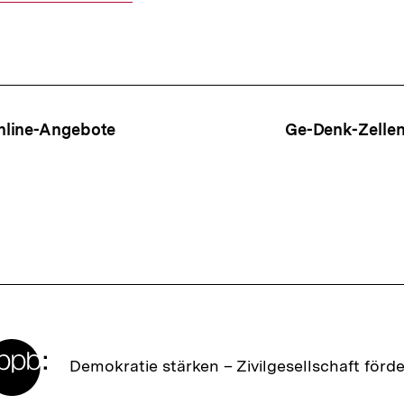
ffsnavigation
nline-Angebote
Ge-Denk-Zellen
Zur
Demokratie stärken –
Zivilgesellschaft förd
Startseite
der
bpb