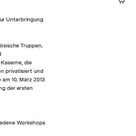
Shop-
Warenko
ur Unterbringung
ansehen
zösische Truppen.
d
-Kaserne, die
 privatisiert und
e am 10. März 2013
ng der ersten
hiedene Workshops