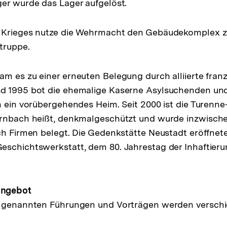
er wurde das Lager aufgelöst.
 Krieges nutze die Wehrmacht den Gebäudekomplex z
truppe.
m es zu einer erneuten Belegung durch alliierte fran
d 1995 bot die ehemalige Kaserne Asylsuchenden un
n ein vorübergehendes Heim. Seit 2000 ist die Turenne
rnbach heißt, denkmalgeschützt und wurde inzwischen
ch Firmen belegt. Die Gedenkstätte Neustadt eröffnet
schichtswerkstatt, dem 80. Jahrestag der Inhaftieru
Angebot
n genannten Führungen und Vorträgen werden versc