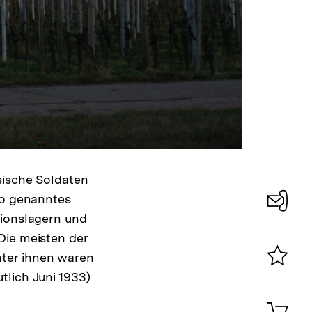
sische Soldaten
so genanntes
tionslagern und
Konta
Die meisten der
0
nter ihnen waren
tlich Juni 1933)
Merklist
ansehen
0
Artik
im