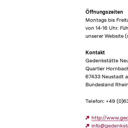
Öffnungszeiten
Montags bis Freit
von 14-16 Uhr. Fü
unserer Website (
Kontakt
Gedenkstätte Neu
Quartier Hornbach
67433 Neustadt a
Bundesland Rhein
Telefon: +49 (0)
Externer
http://www.ged
Link:
Externer
info@gedenkst