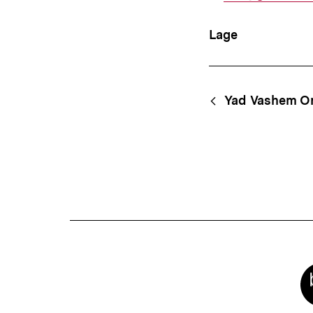
Link:
Lage
Content-
Begri
Yad Vashem O
Navigation
Meta-