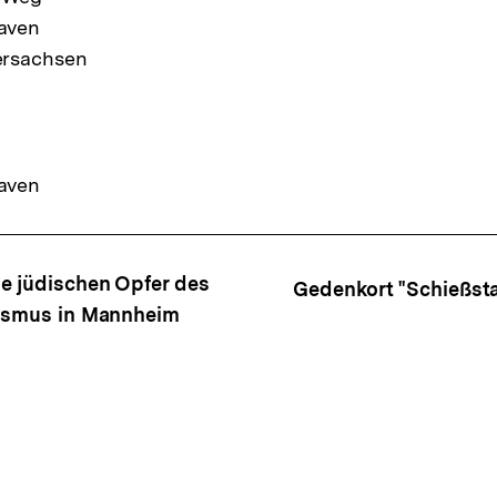
aven
ersachsen
aven
ffsnavigation
e jüdischen Opfer des
Gedenkort "Schießst
lismus in Mannheim