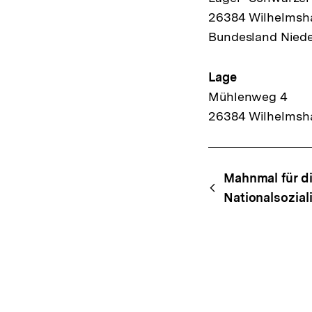
26384 Wilhelmsh
Bundesland Nied
Lage
Mühlenweg 4
26384 Wilhelmsh
Content-
Begri
Mahnmal für di
Navigation
Nationalsozia