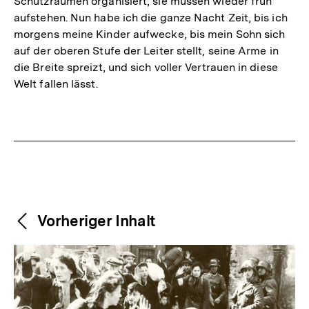
Schutzräumen organisiert, sie müssen wieder früh
aufstehen. Nun habe ich die ganze Nacht Zeit, bis ich
morgens meine Kinder aufwecke, bis mein Sohn sich
auf der oberen Stufe der Leiter stellt, seine Arme in
die Breite spreizt, und sich voller Vertrauen in diese
Welt fallen lässt.
Fussnoten
Weitere
Content-
Vorheriger Inhalt
Navigation
Inhalte