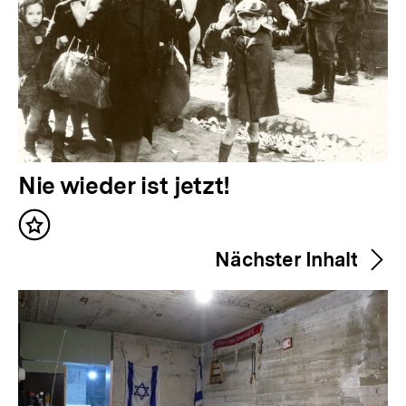
V
Nie wieder ist jetzt!
o
Inhalt
r
merken
Nächster Inhalt
h
e
r
i
g