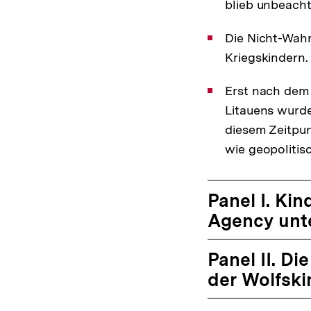
blieb unbeacht
Die Nicht-Wah
Kriegskindern.
Erst nach dem
Litauens wurde
diesem Zeitpun
wie geopolitis
Panel I. Ki
Agency unt
Panel II. D
der Wolfski