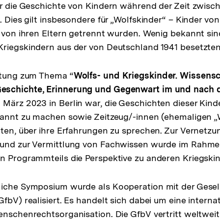
er die Geschichte von Kindern während der Zeit zwisc
t. Dies gilt insbesondere für „Wolfskinder“ – Kinder v
5 von ihren Eltern getrennt wurden. Wenig bekannt sin
Kriegskindern aus der von Deutschland 1941 besetzte
altung zum Thema “
Wolfs- und Kriegskinder. Wissensc
eschichte, Erinnerung und Gegenwart im und nach 
 März 2023 in Berlin war, die Geschichten dieser Kinde
kannt zu machen sowie Zeitzeug/-innen (ehemaligen „
eten, über ihre Erfahrungen zu sprechen. Zur Vernetzu
 und zur Vermittlung von Fachwissen wurde im Rahme
n Programmteils die Perspektive zu anderen Kriegskin
iche Symposium wurde als Kooperation mit der Gesell
fbV) realisiert. Es handelt sich dabei um eine internat
enschenrechtsorganisation. Die GfbV vertritt weltweit