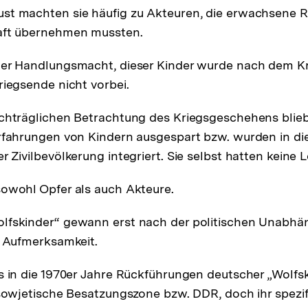
t machten sie häufig zu Akteuren, die erwachsene Ro
aft übernehmen mussten.
der Handlungsmacht, dieser Kinder wurde nach dem K
riegsende nicht vorbei.
chträglichen Betrachtung des Kriegsgeschehens blie
rfahrungen von Kindern ausgespart bzw. wurden in di
 Zivilbevölkerung integriert. Sie selbst hatten keine 
owohl Opfer als auch Akteure.
fskinder“ gewann erst nach der politischen Unabhän
r Aufmerksamkeit.
s in die 1970er Jahre Rückführungen deutscher „Wolfs
 sowjetische Besatzungszone bzw. DDR, doch ihr spezi