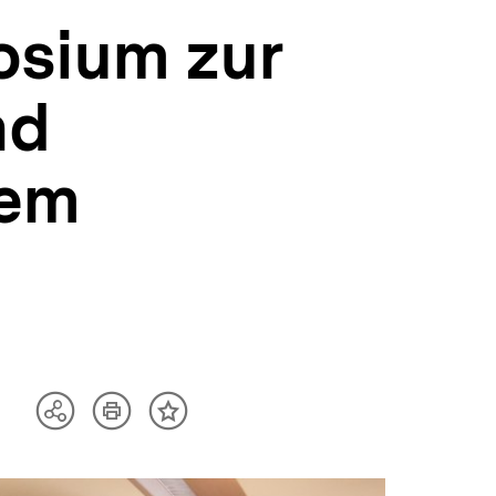
osium zur
nd
dem
Artikel
Teilen
Inhalt
drucken
Optionen
merken
anzeigen