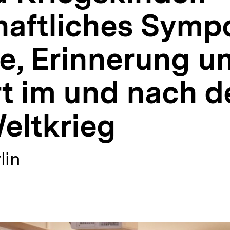
aftliches Symp
e, Erinnerung u
t im und nach 
eltkrieg
lin