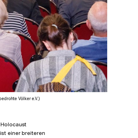
edrohte Völker e.V.)
 Holocaust
t einer breiteren