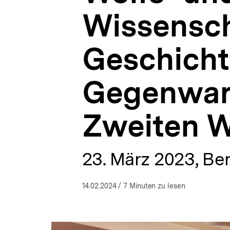
Gegenwart
a
im
Wissensch
t
und
i
nach
o
dem
Geschicht
n
Zweiten
Weltkrieg
|
Gegenwar
Themen
|
bpb.de
Zweiten W
23. März 2023, Ber
14.02.2024
/ 7 Minuten zu lesen