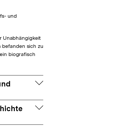
fs- und
r Unabhängigkeit
n befanden sich zu
ein biografisch
aufklappen
und
aufklappen
chichte