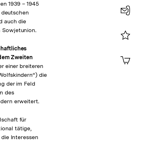
hen 1939 – 1945
on deutschen
d auch die
Konta
n Sowjetunion.
0
Merklist
haftliches
ansehen
0
Artik
dem Zweiten
im
r einer breiteren
Shop-
Wolfskindern“) die
Warenko
ansehen
ng der im Feld
n des
dern erweitert.
schaft für
ional tätige,
 die Interessen