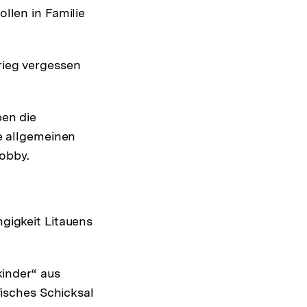
llen in Familie
rieg vergessen
ben die
e allgemeinen
Lobby.
gigkeit Litauens
kinder“ aus
fisches Schicksal