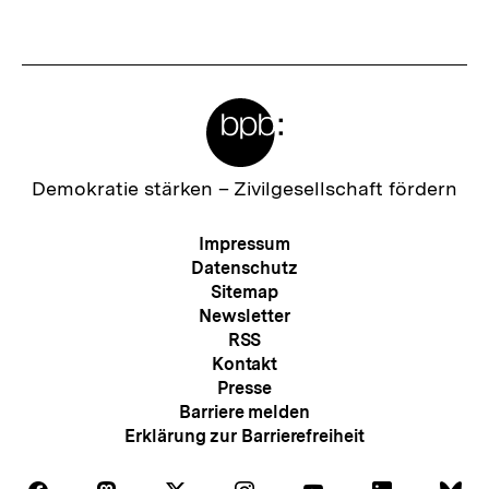
Meta-
Links
Zur
Demokratie stärken –
Zivilgesellschaft fördern
Startseite
der
Meta-
Impressum
bpb
Navigation
Datenschutz
Sitemap
Newsletter
RSS
Kontakt
Presse
Barriere melden
Erklärung zur Barrierefreiheit