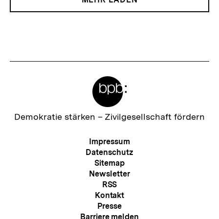
Meta-
Links
Zur
Demokratie stärken –
Zivilgesellschaft fördern
Startseite
der
Meta-
Impressum
bpb
Navigation
Datenschutz
Sitemap
Newsletter
RSS
Kontakt
Presse
Barriere melden