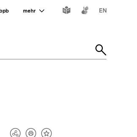
Inhalte
Inhalte
Inhalte
 bpb
mehr
ein oder ausklappen
in
in
in
leichter
Gebärdenspr
Englisch
Suche
Sprache
öffnen
Artikel
Teilen
Inhalt