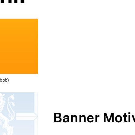
Link:
 bpb)
Banner Moti