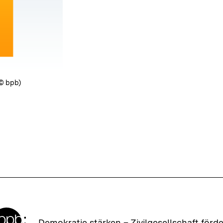
(© bpb)
Zur
Demokratie stärken –
Zivilgesellschaft förd
Startseite