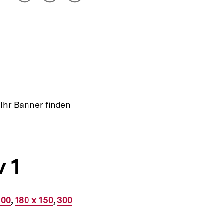
drucken
Optionen
merken
anzeigen
 Ihr Banner finden
 1
er
600
,
Interner
180 x 150
,
Interner
300
Link:
Link: