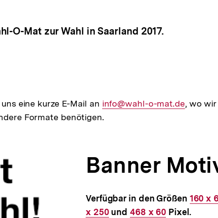
hl-O-Mat zur Wahl in Saarland 2017.
e uns eine kurze E-Mail an
E-
info@wahl-o-mat.de
, wo wir
andere Formate benötigen.
Mail
Link:
Banner Motiv
Verfügbar in den Größen
Intern
160 x 
x 250
und
Interner
468 x 60
Pixel.
Link: