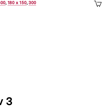
Artik
er
600
,
Interner
180 x 150
,
Interner
300
im
Link:
Link:
Shop-
Warenko
ansehen
v 3