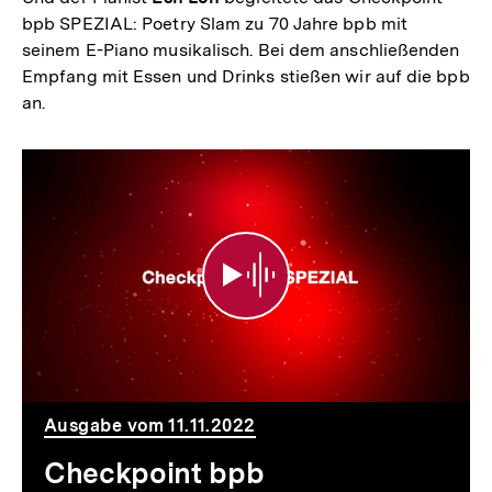
bpb SPEZIAL: Poetry Slam zu 70 Jahre bpb mit
seinem E-Piano musikalisch. Bei dem anschließenden
Empfang mit Essen und Drinks stießen wir auf die bpb
an.
Checkpoint
bpb
SPEZIAL:Poetry
Slam
zu
70
Jahre
Ausgabe vom 11.11.2022
bpb
Checkpoint bpb