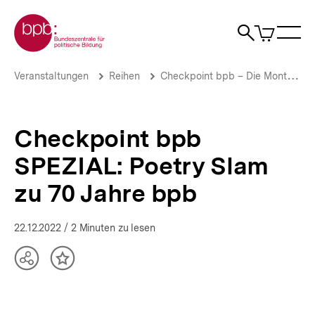
Direkt
Zur Startseite der bpb
zum
0
Artikel
Sho
Seiteninhalt
im
Naviga
Suche
springen
War
öffne
öffnen
öff
Pfadnavigation
Checkpoint
Brotkrümelnavigation
Veranstaltungen
Reihen
Checkpoint bpb – Die Montagsgespräche
bpb
SPEZIAL:
Poetry
Slam
Checkpoint bpb
zu
70
SPEZIAL: Poetry Slam
Jahre
bpb
zu 70 Jahre bpb
|
bpb.de
22.12.2022
/ 2 Minuten zu lesen
Teilen
Inhalt
Optionen
merken
anzeigen