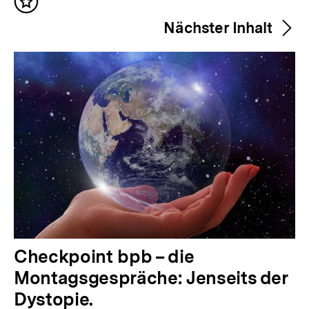
Inhalt
h
merken
Nächster Inhalt
e
r
i
g
e
r
I
n
h
a
l
N
Checkpoint bpb – die
t
ä
Montagsgespräche: Jenseits der
:
c
Dystopie.