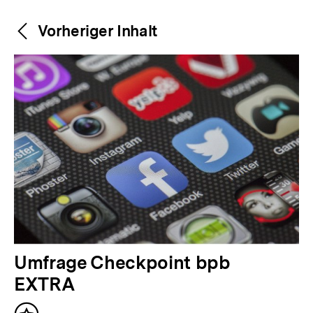
Weitere
Content-
Vorheriger Inhalt
Navigation
Inhalte
V
Umfrage Checkpoint bpb
o
EXTRA
r