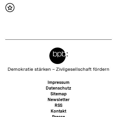
h
Inhalt
s
merken
t
e
r
I
Meta-
n
Links
h
a
Zur
Demokratie stärken –
Zivilgesellschaft fördern
Startseite
l
der
Meta-
Impressum
t
bpb
Navigation
Datenschutz
:
Sitemap
Newsletter
RSS
Kontakt
Presse