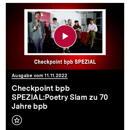
Checkpoint
bpb
SPEZIAL:Poetry
Slam
zu
70
Jahre
Ausgabe vom 11.11.2022
bpb
Checkpoint bpb
SPEZIAL:Poetry Slam zu 70
Jahre bpb
Inhalt
merken