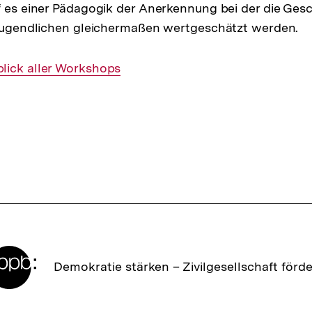
f es einer Pädagogik der Anerkennung bei der die Ges
 Jugendlichen gleichermaßen wertgeschätzt werden.
lick aller Workshops
Zur
Demokratie stärken –
Zivilgesellschaft förd
Startseite
der
bpb