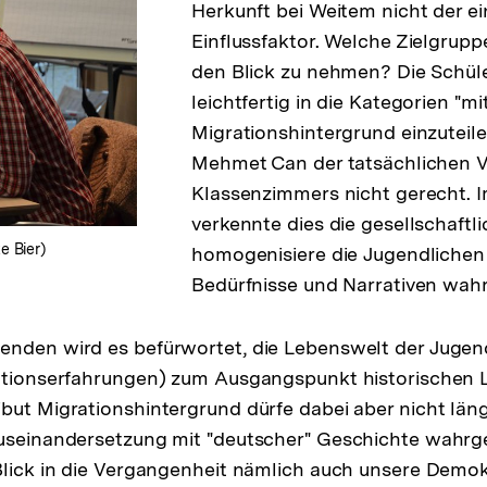
Herkunft bei Weitem nicht der ei
Einflussfaktor. Welche Zielgruppe
den Blick zu nehmen? Die Schül
leichtfertig in die Kategorien "m
Migrationshintergrund einzuteile
Mehmet Can der tatsächlichen Vi
Klassenzimmers nicht gerecht. I
verkennte dies die gesellschaftli
e Bier)
homogenisiere die Jugendlichen
Bedürfnisse und Narrativen wa
nden wird es befürwortet, die Lebenswelt der Jugend
rationserfahrungen) zum Ausgangspunkt historischen 
but Migrationshintergrund dürfe dabei aber nicht länge
Auseinandersetzung mit "deutscher" Geschichte wah
Blick in die Vergangenheit nämlich auch unsere Demok