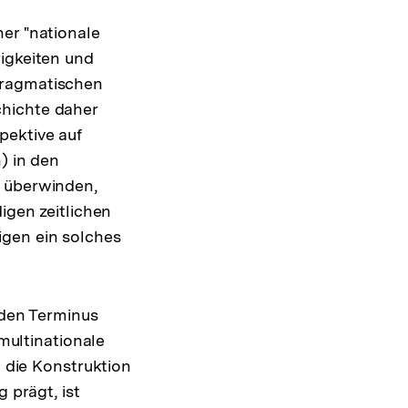
er "nationale
rigkeiten und
pragmatischen
chichte daher
pektive auf
) in den
u überwinden,
igen zeitlichen
igen ein solches
 den Terminus
multinationale
 die Konstruktion
 prägt, ist