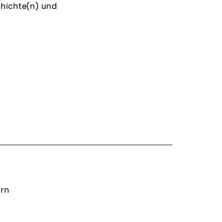
chichte(n) und
ern