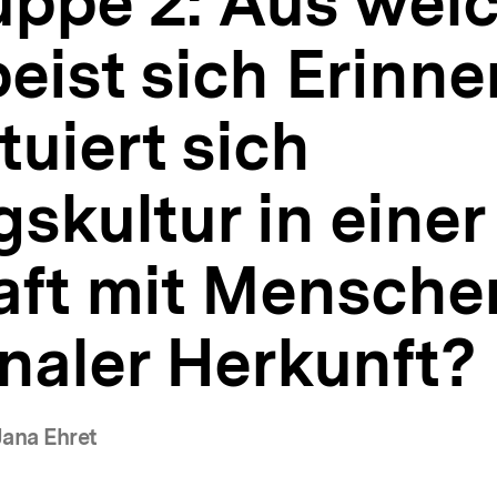
uppe 2: Aus wel
eist sich Erinne
tuiert sich
skultur in einer
aft mit Mensche
naler Herkunft?
ana Ehret