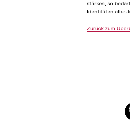
stärken, so bedar
Identitäten aller
Interner
Zurück zum Überb
Link:
Fussnoten
Meta-