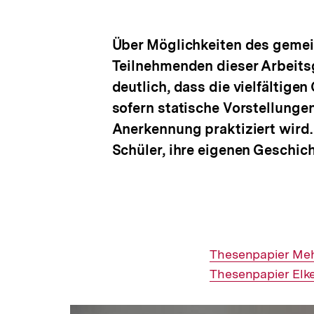
Über Möglichkeiten des gemein
Teilnehmenden dieser Arbeits
deutlich, dass die vielfältige
sofern statische Vorstellunge
Anerkennung praktiziert wird.
Schüler, ihre eigenen Geschic
Interner
Thesenpapier Me
Link:
Interner
Thesenpapier Elk
Link: