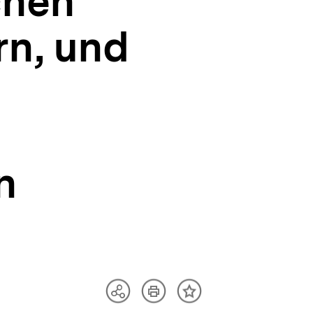
chen
rn, und
n
Artikel
Teilen
Inhalt
drucken
Optionen
merken