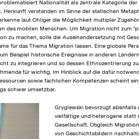
roblematisiert Nationalität als zentrale Kategorie der
k. Herkunft verstanden im Sinne der statischen Metaph
rkenne laut Ohliger die Möglichkeit multipler Zugehö
äten des mobilen Menschen. Um Migration nicht zum "
ion zu machen, solle die Auseinandersetzung mit Ges
e für das Thema Migration lassen. Eine globale Pers
zum Beispiel historische Ereignisse in anderen Ländern
cht zu integrieren und so dessen Ethnozentrierung z
ehmende für wichtig. Im Hinblick auf die dafür notwend
Ressourcen sowie fachlichen Kompetenzen scheint ein
ngs schwer umsetzbar.
Gryglewski bevorzugt ebenfalls
vielfältige und heterogene statt 
Gesellschaft. Obgleich Migration
von Geschichtsbildern nachhaltig