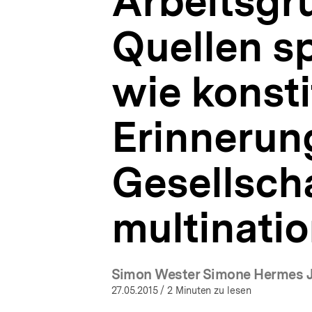
Arbeitsgr
und
a
wie
t
konstituiert
Quellen sp
i
sich
o
Erinnerungskultur
n
in
wie konsti
einer
Gesellschaft
mit
Erinnerung
Menschen
multinationaler
Herkunft?
Gesellsch
|
bpb.de
multinatio
Simon Wester Simone Hermes J
27.05.2015
/ 2 Minuten zu lesen