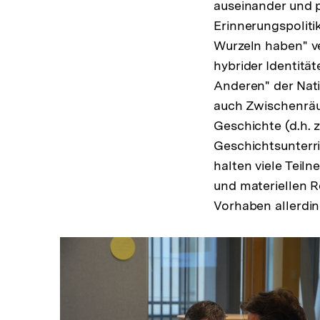
auseinander und p
Erinnerungspoliti
Wurzeln haben" ve
hybrider Identit
Anderen" der Nat
auch Zwischenräum
Geschichte (d.h. 
Geschichtsunterri
halten viele Teiln
und materiellen 
Vorhaben allerdi