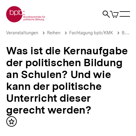
Direkt
Zur Startseite der bpb
zum
0
Artikel
Sho
Seiteninhalt
im
Naviga
Suche
springen
War
öffne
öffnen
öff
Pfadnavigation
Was
Brotkrümelnavigation
Veranstaltungen
Reihen
Fachtagung bpb/KMK
Bildung für die Demokratie?!
ist
die
Was ist die Kernaufgabe
Kernaufgabe
der
der politischen Bildung
politischen
Bildung
an Schulen? Und wie
an
Schulen?
kann der politische
Und
wie
Unterricht dieser
kann
der
gerecht werden?
politische
Unterricht
dieser
Inhalt
gerecht
merken
werden?