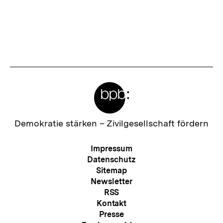
|
bpb.de
Meta-
Links
Zur
Demokratie stärken –
Zivilgesellschaft fördern
Startseite
der
Meta-
Impressum
bpb
Navigation
Datenschutz
Sitemap
Newsletter
RSS
Kontakt
Presse