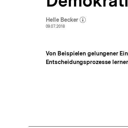
Demokratie
a
t
i
Helle Becker
o
(Mehr zum Autor)
öffnen
n
09.07.2018
Von Beispielen gelungener Ein
Entscheidungsprozesse lerne
Fussnoten