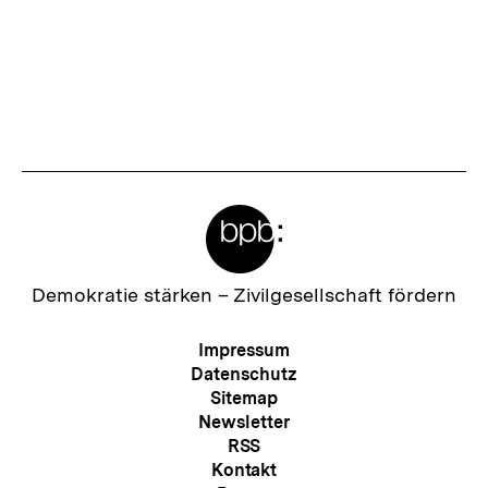
merken
Meta-
Links
Zur
Demokratie stärken –
Zivilgesellschaft fördern
Startseite
der
Meta-
Impressum
bpb
Navigation
Datenschutz
Sitemap
Newsletter
RSS
Kontakt