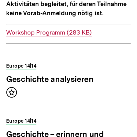
Aktivitäten begleitet, für deren Teilnahme
keine Vorab-Anmeldung nötig ist.
Interner
Workshop Programm (283 KB)
Link:
Europe 14|14
Geschichte analysieren
Inhalt
merken
Europe 14|14
Geschichte – erinnern und