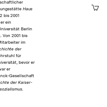
ansehen
schaftlicher
0
Artik
im
dungsstätte
Haus
2 bis 2001
Shop-
Warenko
er ein
ansehen
iversität Berlin
. Von 2001 bis
itarbeiter im
chichte der
rstuhl für
versität, bevor er
war er
anck-Gesellschaft
chte der Kaiser-
sozialismus
.