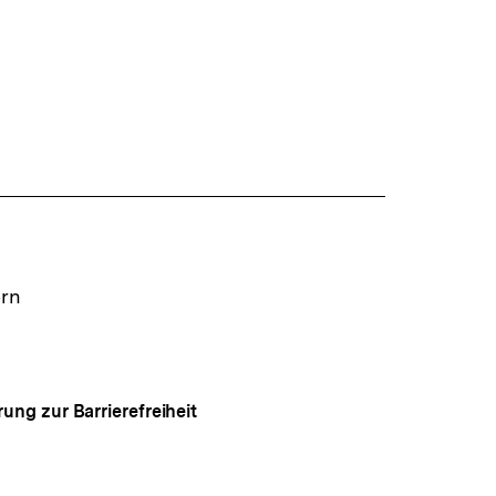
ern
rung zur Barrierefreiheit
Auf
gen