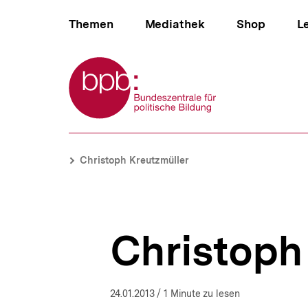
Direkt
Hauptnavigation
zum
Themen
Mediathek
Shop
L
Seiteninhalt
springen
Zur Startseite der bpb
B
Christoph
e
Kreutzmüller
Brotkrümelnavigation
Pfadnavigat
Christoph Kreutzmüller
r
|
e
bpb.de
i
c
h
Christoph
s
n
a
v
i
24.01.2013
/ 1 Minute zu lesen
g