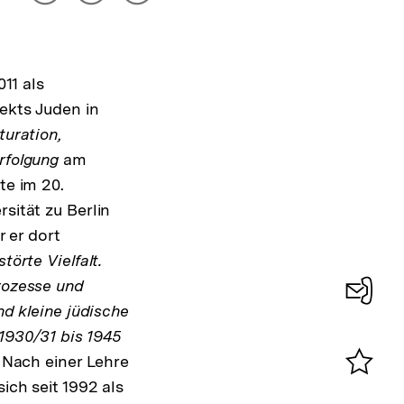
drucken
Optionen
merken
anzeigen
011 als
ekts Juden in
uration,
rfolgung
am
te im 20.
sität zu Berlin
r er dort
störte Vielfalt.
rozesse und
nd kleine jüdische
Konta
1930/31 bis 1945
0
 Nach einer Lehre
ich seit 1992 als
Merklist