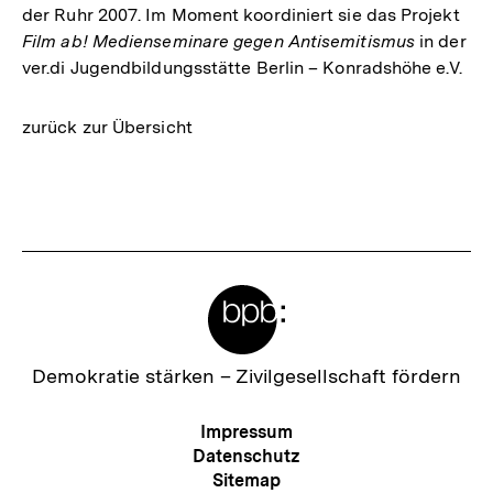
der Ruhr 2007. Im Moment koordiniert sie das Projekt
Film ab! Medienseminare gegen Antisemitismus
in der
ver.di Jugendbildungsstätte Berlin – Konradshöhe e.V.
zurück zur Übersicht
Fussnoten
Meta-
Links
Zur
Demokratie stärken –
Zivilgesellschaft fördern
Startseite
der
Meta-
Impressum
bpb
Navigation
Datenschutz
Sitemap