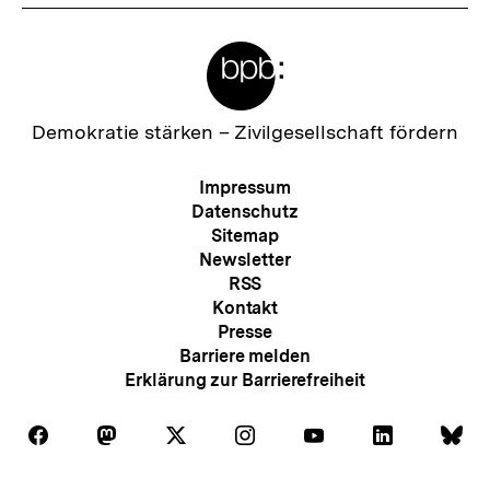
Meta-
Links
Zur
Demokratie stärken –
Zivilgesellschaft fördern
Startseite
der
Meta-
Impressum
bpb
Navigation
Datenschutz
Sitemap
Newsletter
RSS
Kontakt
Presse
Barriere melden
Erklärung zur Barrierefreiheit
Auf
Auf
Auf
Auf
Auf
Auf
Au
Folgen
Folgen
Folgen
Folgen
Folgen
Folgen
Fol
Facebook
Mastodon
X
Instagram
Youtube
LinkedIn
Bl
Sie
Sie
Sie
Sie
Sie
Sie
Sie
Zum