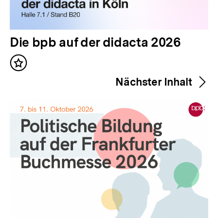
V
Die bpb auf der didacta 2026
o
Inhalt
r
merken
Nächster Inhalt
h
e
r
i
g
e
r
I
n