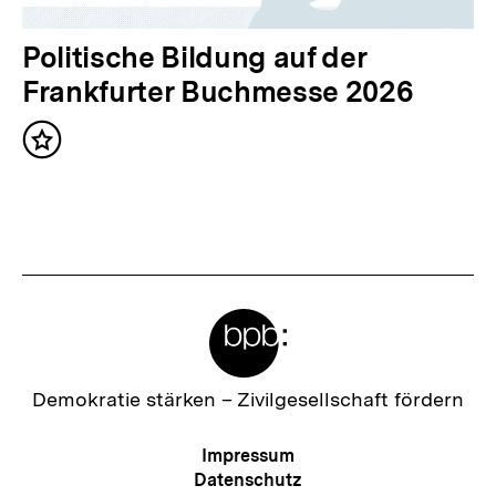
h
a
N
Politische Bildung auf der
l
ä
Frankfurter Buchmesse 2026
t
c
:
Inhalt
h
merken
s
t
e
r
Meta-
I
Links
n
h
Zur
Demokratie stärken –
Zivilgesellschaft fördern
Startseite
a
der
Meta-
Impressum
l
bpb
Navigation
Datenschutz