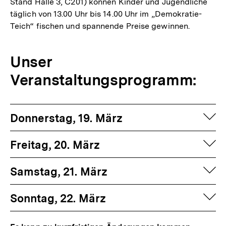
Stand Halle 3, C201) können Kinder und Jugendliche
täglich von 13.00 Uhr bis 14.00 Uhr im „Demokratie-
Teich“ fischen und spannende Preise gewinnen.
Unser
Veranstaltungsprogramm:
auf
Donnerstag, 19. März
auf
Freitag, 20. März
auf
Samstag, 21. März
auf
Sonntag, 22. März