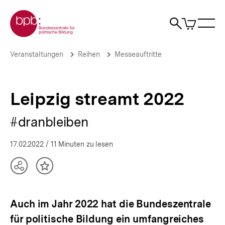
Direkt
Zur Startseite der bpb
zum
0
Artikel
Sho
Seiteninhalt
im
Naviga
Suche
springen
War
öffne
öffnen
öff
Pfadnavigation
Leipzig
Brotkrümelnavigation
Veranstaltungen
Reihen
Messeauftritte
streamt
2022
|
Messeauftritte
Leipzig streamt 2022
|
bpb.de
#dranbleiben
17.02.2022
/ 11 Minuten zu lesen
Teilen
Inhalt
Optionen
merken
anzeigen
Auch im Jahr 2022 hat die Bundeszentrale
für politische Bildung ein umfangreiches