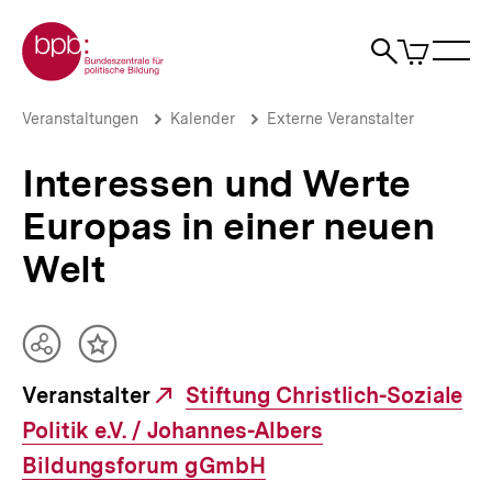
Direkt
Zur Startseite der bpb
zum
0
Artikel
Sho
Seiteninhalt
im
Naviga
Suche
springen
War
öffne
öffnen
öff
Pfadnavigation
Interessen
Brotkrümelnavigation
Veranstaltungen
Kalender
Externe Veranstalter
und
Werte
Interessen und Werte
Europas
in
Europas in einer neuen
einer
neuen
Welt
Welt
|
bpb.de
Teilen
Inhalt
Optionen
merken
Veranstalter
Externer
Stiftung Christlich-Soziale
anzeigen
Politik e.V. / Johannes-Albers
Link:
Bildungsforum gGmbH