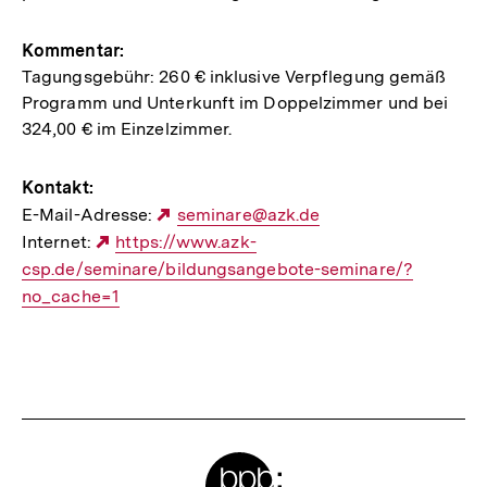
Kommentar:
Tagungsgebühr: 260 € inklusive Verpflegung gemäß
Programm und Unterkunft im Doppelzimmer und bei
324,00 € im Einzelzimmer.
Kontakt:
E-Mail-Adresse:
Externer
seminare@azk.de
Internet:
Externer
https://www.azk-
Link:
csp.de/seminare/bildungsangebote-seminare/?
Link:
no_cache=1
Meta-