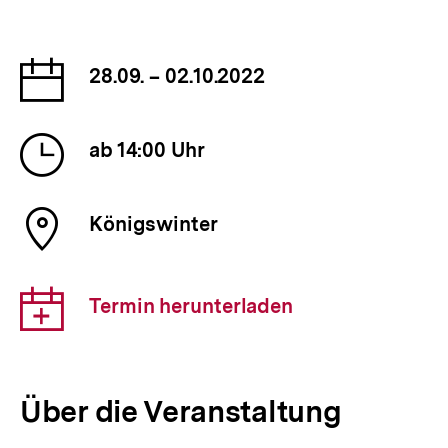
Datum
28.09. – 02.10.2022
der
Veranstaltung
Uhrzeit
ab 14:00 Uhr
der
Veranstaltung
Ort
Königswinter
der
Veranstaltung
Download-
Termin herunterladen
Link:
Über die Veranstaltung