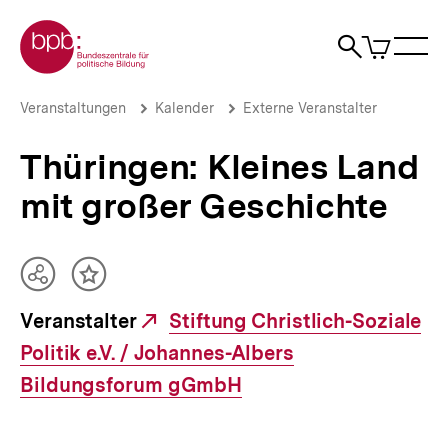
Direkt
Zur Startseite der bpb
zum
0
Artikel
Sho
Seiteninhalt
im
Naviga
Suche
springen
War
öffne
öffnen
öff
Pfadnavigation
Thüringen:
Brotkrümelnavigation
Veranstaltungen
Kalender
Externe Veranstalter
Kleines
Land
Thüringen: Kleines Land
mit
großer
mit großer Geschichte
Geschichte
|
bpb.de
Teilen
Inhalt
Optionen
merken
Veranstalter
Externer
Stiftung Christlich-Soziale
anzeigen
Politik e.V. / Johannes-Albers
Link:
Bildungsforum gGmbH