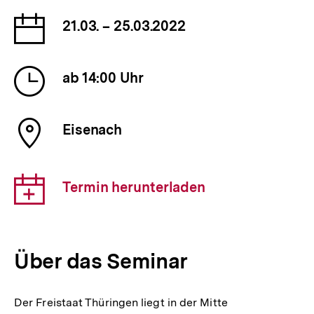
Datum
21.03. – 25.03.2022
der
Veranstaltung
Uhrzeit
ab 14:00 Uhr
der
Veranstaltung
Ort
Eisenach
der
Veranstaltung
Download-
Termin herunterladen
Link:
Über das Seminar
Der Freistaat Thüringen liegt in der Mitte