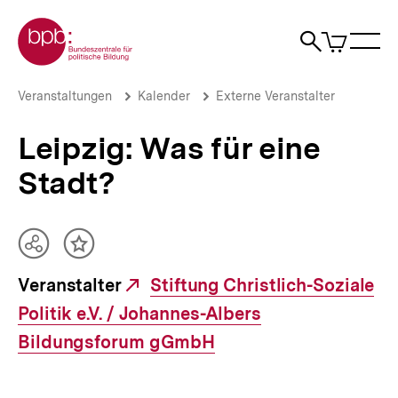
Direkt
Zur Startseite der bpb
zum
0
Artikel
Sho
Seiteninhalt
im
Naviga
Suche
springen
War
öffne
öffnen
öff
Pfadnavigation
Leipzig:
Brotkrümelnavigation
Veranstaltungen
Kalender
Externe Veranstalter
Was
für
Leipzig: Was für eine
eine
Stadt?
Stadt?
|
bpb.de
Teilen
Inhalt
Optionen
merken
Veranstalter
Externer
Stiftung Christlich-Soziale
anzeigen
Politik e.V. / Johannes-Albers
Link:
Bildungsforum gGmbH