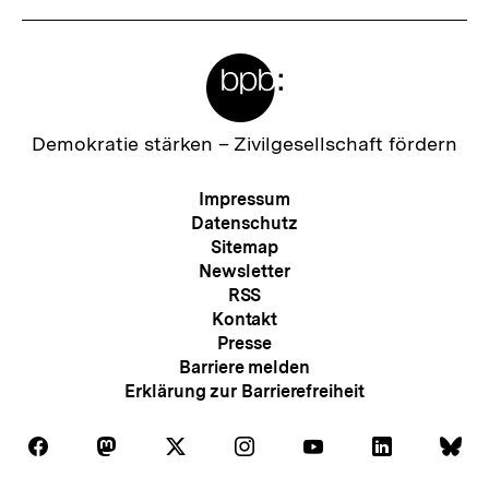
Meta-
Links
Zur
Demokratie stärken –
Zivilgesellschaft fördern
Startseite
der
Meta-
Impressum
bpb
Navigation
Datenschutz
Sitemap
Newsletter
RSS
Kontakt
Presse
Barriere melden
Erklärung zur Barrierefreiheit
Auf
Auf
Auf
Auf
Auf
Auf
Au
Folgen
Folgen
Folgen
Folgen
Folgen
Folgen
Fol
Facebook
Mastodon
X
Instagram
Youtube
LinkedIn
Bl
Sie
Sie
Sie
Sie
Sie
Sie
Sie