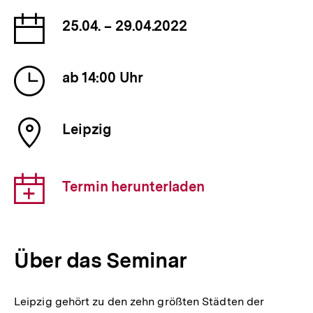
Datum
25.04. – 29.04.2022
der
Veranstaltung
Uhrzeit
ab 14:00 Uhr
der
Veranstaltung
Ort
Leipzig
der
Veranstaltung
Download-
Termin herunterladen
Link:
Über das Seminar
Leipzig gehört zu den zehn größten Städten der