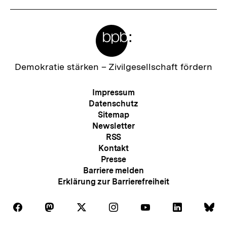
Meta-
Links
Zur
Demokratie stärken –
Zivilgesellschaft fördern
Startseite
der
Meta-
Impressum
bpb
Navigation
Datenschutz
Sitemap
Newsletter
RSS
Kontakt
Presse
Barriere melden
Erklärung zur Barrierefreiheit
Auf
Auf
Auf
Auf
Auf
Auf
Au
Folgen
Folgen
Folgen
Folgen
Folgen
Folgen
Fol
Facebook
Mastodon
X
Instagram
Youtube
LinkedIn
Bl
Sie
Sie
Sie
Sie
Sie
Sie
Sie