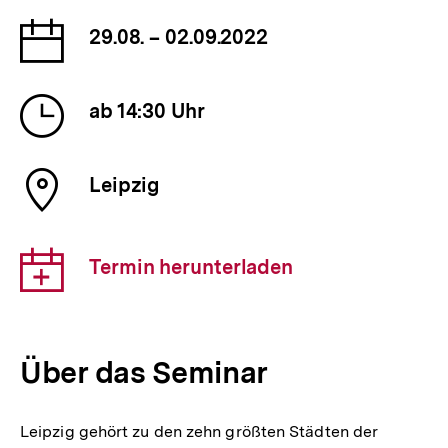
Datum
29.08. – 02.09.2022
der
Veranstaltung
Uhrzeit
ab 14:30 Uhr
der
Veranstaltung
Ort
Leipzig
der
Veranstaltung
Download-
Termin herunterladen
Link:
Über das Seminar
Leipzig gehört zu den zehn größten Städten der