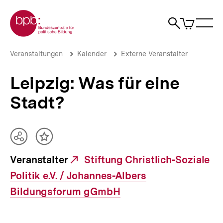
Direkt
Zur Startseite der bpb
zum
0
Artikel
Sho
Seiteninhalt
im
Naviga
Suche
springen
War
öffne
öffnen
öff
Pfadnavigation
Leipzig:
Brotkrümelnavigation
Veranstaltungen
Kalender
Externe Veranstalter
Was
für
Leipzig: Was für eine
eine
Stadt?
Stadt?
|
bpb.de
Teilen
Inhalt
Optionen
merken
Veranstalter
Externer
Stiftung Christlich-Soziale
anzeigen
Politik e.V. / Johannes-Albers
Link:
Bildungsforum gGmbH