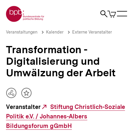
Direkt
Zur Startseite der bpb
zum
0
Artikel
Sho
Seiteninhalt
im
Naviga
Suche
springen
War
öffne
öffnen
öff
Pfadnavigation
Transformation
Brotkrümelnavigation
Veranstaltungen
Kalender
Externe Veranstalter
-
Digitalisierung
Transformation -
und
Umwälzung
Digitalisierung und
der
Arbeit
Umwälzung der Arbeit
|
bpb.de
Teilen
Inhalt
Optionen
merken
Veranstalter
Externer
Stiftung Christlich-Soziale
anzeigen
Politik e.V. / Johannes-Albers
Link:
Bildungsforum gGmbH