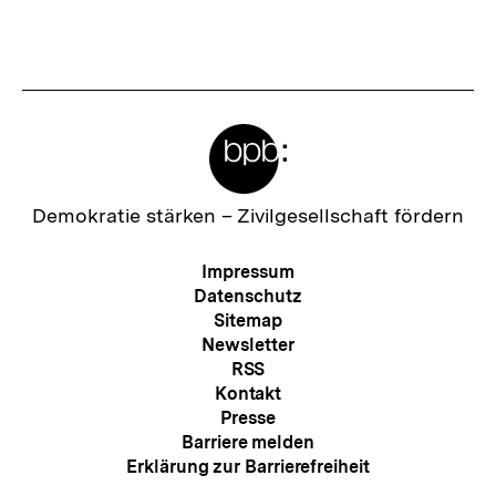
Meta-
Links
Zur
Demokratie stärken –
Zivilgesellschaft fördern
Startseite
der
Meta-
Impressum
bpb
Navigation
Datenschutz
Sitemap
Newsletter
RSS
Kontakt
Presse
Barriere melden
Erklärung zur Barrierefreiheit