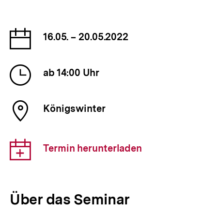
Datum
16.05. – 20.05.2022
der
Veranstaltung
Uhrzeit
ab 14:00 Uhr
der
Veranstaltung
Ort
Königswinter
der
Veranstaltung
Download-
Termin herunterladen
Link:
Über das Seminar