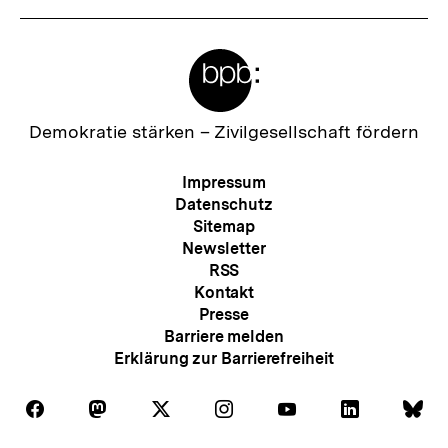
Meta-
Links
Zur
Demokratie stärken –
Zivilgesellschaft fördern
Startseite
der
Meta-
Impressum
bpb
Navigation
Datenschutz
Sitemap
Newsletter
RSS
Kontakt
Presse
Barriere melden
Erklärung zur Barrierefreiheit
Auf
Auf
Auf
Auf
Auf
Auf
Au
Folgen
Folgen
Folgen
Folgen
Folgen
Folgen
Fol
Facebook
Mastodon
X
Instagram
Youtube
LinkedIn
Bl
Sie
Sie
Sie
Sie
Sie
Sie
Sie