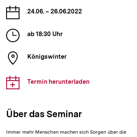
Datum
24.06. – 26.06.2022
der
Veranstaltung
Uhrzeit
ab 18:30 Uhr
der
Veranstaltung
Ort
Königswinter
der
Veranstaltung
Download-
Termin herunterladen
Link:
Über das Seminar
Immer mehr Menschen machen sich Sorgen über die