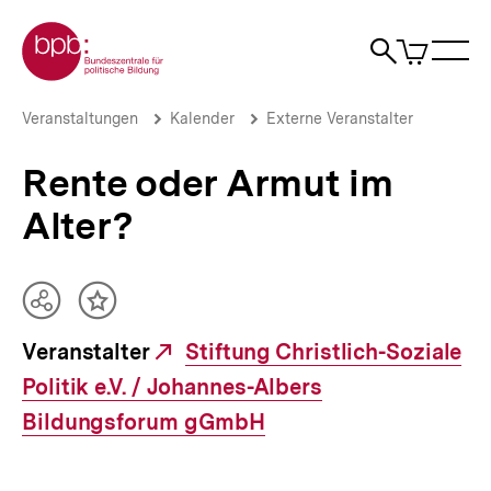
Direkt
Zur Startseite der bpb
zum
0
Artikel
Sho
Seiteninhalt
im
Naviga
Suche
springen
War
öffne
öffnen
öff
Pfadnavigation
Rente
Brotkrümelnavigation
Veranstaltungen
Kalender
Externe Veranstalter
oder
Armut
Rente oder Armut im
im
Alter?
Alter?
|
bpb.de
Teilen
Inhalt
Optionen
merken
Veranstalter
Externer
Stiftung Christlich-Soziale
anzeigen
Politik e.V. / Johannes-Albers
Link:
Bildungsforum gGmbH