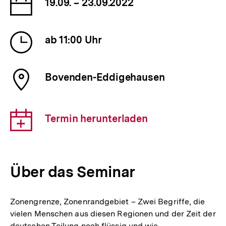
Datum
19.09. – 23.09.2022
der
Veranstaltung
Uhrzeit
ab 11:00 Uhr
der
Veranstaltung
Ort
Bovenden-Eddigehausen
der
Veranstaltung
Download-
Termin herunterladen
Link:
Über das Seminar
Zonengrenze, Zonenrandgebiet – Zwei Begriffe, die
vielen Menschen aus diesen Regionen und der Zeit der
deutschen Teilung noch flüssig und wie