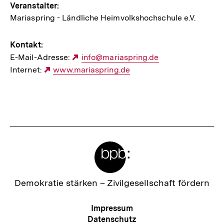
Veranstalter:
Mariaspring - Ländliche Heimvolkshochschule e.V.
Kontakt:
E-Mail-Adresse:
Externer
info@mariaspring.de
Internet:
Externer
www.mariaspring.de
Link:
Link:
Meta-
Links
Zur
Demokratie stärken –
Zivilgesellschaft fördern
Startseite
der
Meta-
Impressum
bpb
Navigation
Datenschutz