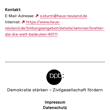
Kontakt:
E-Mail-Adresse:
Externer
s.sturm@haus-neuland.de
Internet:
Externer
https://www.haus-
Link:
neuland.de/bildungsangebot/details/seminar/bretter-
Link:
die-die-welt-bedeuten-40111
Meta-
Links
Zur
Demokratie stärken –
Zivilgesellschaft fördern
Startseite
der
Meta-
Impressum
bpb
Navigation
Datenschutz