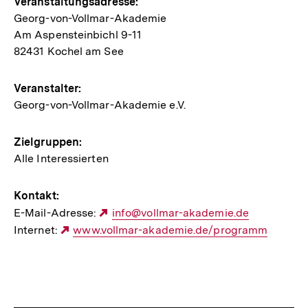
Hinweise
Veranstaltungsadresse:
Georg-von-Vollmar-Akademie
zur
Am Aspensteinbichl 9-11
Veranstaltung
82431 Kochel am See
Veranstalter:
Georg-von-Vollmar-Akademie e.V.
Zielgruppen:
Alle Interessierten
Kontakt:
E-Mail-Adresse:
Externer
info@vollmar-akademie.de
Internet:
Externer
www.vollmar-akademie.de/programm
Link:
Link: