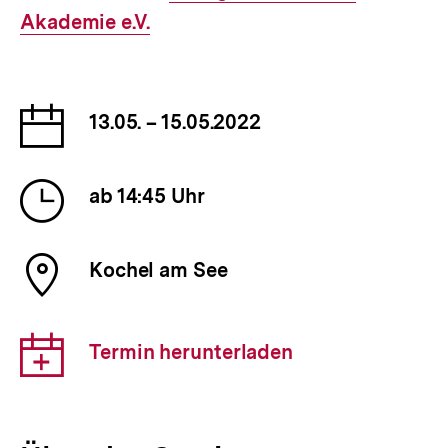
Akademie e.V.
Link:
Datum
13.05. – 15.05.2022
der
Veranstaltung
Uhrzeit
ab 14:45 Uhr
der
Veranstaltung
Ort
Kochel am See
der
Veranstaltung
Download-
Termin herunterladen
Link: