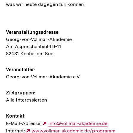
was wir heute dagegen tun können.
Hinweise
Veranstaltungsadresse:
Georg-von-Vollmar-Akademie
zur
Am Aspensteinbichl 9-11
Veranstaltung
82431 Kochel am See
Veranstalter:
Georg-von-Vollmar-Akademie e.V.
Zielgruppen:
Alle Interessierten
Kontakt:
E-Mail-Adresse:
Externer
info@vollmar-akademie.de
Internet:
Externer
www.vollmar-akademie.de/programm
Link: