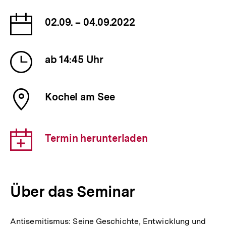
Datum
02.09. – 04.09.2022
der
Veranstaltung
Uhrzeit
ab 14:45 Uhr
der
Veranstaltung
Ort
Kochel am See
der
Veranstaltung
Download-
Termin herunterladen
Link:
Über das Seminar
Antisemitismus: Seine Geschichte, Entwicklung und