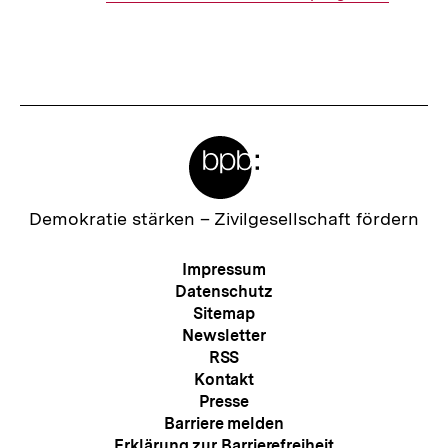
Link:
Meta-
Links
Zur
Demokratie stärken –
Zivilgesellschaft fördern
Startseite
der
Meta-
Impressum
bpb
Navigation
Datenschutz
Sitemap
Newsletter
RSS
Kontakt
Presse
Barriere melden
Erklärung zur Barrierefreiheit