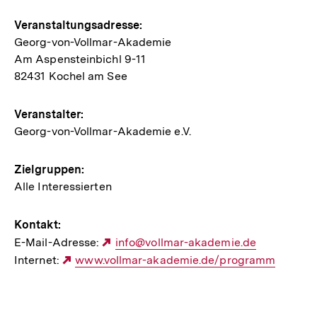
Hinweise
Veranstaltungsadresse:
Georg-von-Vollmar-Akademie
zur
Am Aspensteinbichl 9-11
Veranstaltung
82431 Kochel am See
Veranstalter:
Georg-von-Vollmar-Akademie e.V.
Zielgruppen:
Alle Interessierten
Kontakt:
E-Mail-Adresse:
Externer
info@vollmar-akademie.de
Internet:
Externer
www.vollmar-akademie.de/programm
Link:
Link: