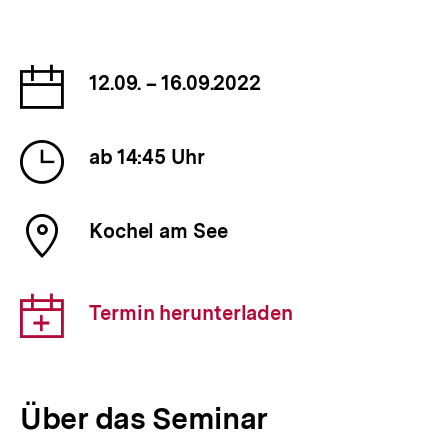
Datum
12.09. – 16.09.2022
der
Veranstaltung
Uhrzeit
ab 14:45 Uhr
der
Veranstaltung
Ort
Kochel am See
der
Veranstaltung
Download-
Termin herunterladen
Link:
Über das Seminar