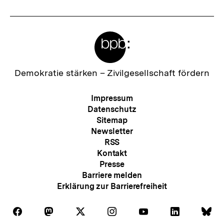
Meta-
Links
Zur
Demokratie stärken –
Zivilgesellschaft fördern
Startseite
der
Meta-
Impressum
bpb
Navigation
Datenschutz
Sitemap
Newsletter
RSS
Kontakt
Presse
Barriere melden
Erklärung zur Barrierefreiheit
Auf
Auf
Auf
Auf
Auf
Auf
Au
Folgen
Folgen
Folgen
Folgen
Folgen
Folgen
Fol
Facebook
Mastodon
X
Instagram
Youtube
LinkedIn
Bl