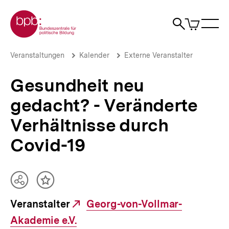
Direkt
Zur Startseite der bpb
zum
0
Artikel
Sho
Seiteninhalt
im
Naviga
Suche
springen
War
öffne
öffnen
öff
Pfadnavigation
Gesundheit
Brotkrümelnavigation
Veranstaltungen
Kalender
Externe Veranstalter
neu
gedacht?
Gesundheit neu
-
Veränderte
gedacht? - Veränderte
Verhältnisse
durch
Verhältnisse durch
Covid-
19
Covid-19
|
bpb.de
Teilen
Inhalt
Optionen
merken
Veranstalter
Externer
Georg-von-Vollmar-
anzeigen
Akademie e.V.
Link: