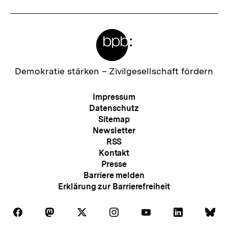
Meta-
Links
Zur
Demokratie stärken –
Zivilgesellschaft fördern
Startseite
der
Meta-
Impressum
bpb
Navigation
Datenschutz
Sitemap
Newsletter
RSS
Kontakt
Presse
Barriere melden
Erklärung zur Barrierefreiheit
Auf
Auf
Auf
Auf
Auf
Auf
Au
Folgen
Folgen
Folgen
Folgen
Folgen
Folgen
Fol
Facebook
Mastodon
X
Instagram
Youtube
LinkedIn
Bl
Sie
Sie
Sie
Sie
Sie
Sie
Sie