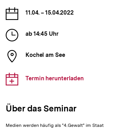
Datum
11.04. – 15.04.2022
der
Veranstaltung
Uhrzeit
ab 14:45 Uhr
der
Veranstaltung
Ort
Kochel am See
der
Veranstaltung
Download-
Termin herunterladen
Link:
Über das Seminar
Medien werden häufig als "4.Gewalt" im Staat