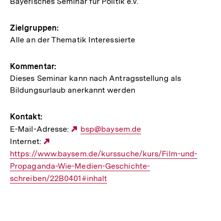
Bayerisches Seminar für Politik e.V.
Zielgruppen:
Alle an der Thematik Interessierte
Kommentar:
Dieses Seminar kann nach Antragsstellung als
Bildungsurlaub anerkannt werden
Kontakt:
E-Mail-Adresse:
Externer
bsp@baysem.de
Internet:
Externer
Link:
https://www.baysem.de/kurssuche/kurs/Film-und-
Link:
Propaganda-Wie-Medien-Geschichte-
schreiben/22B0401#inhalt