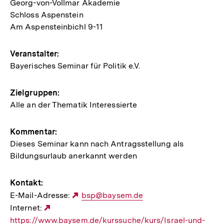
Georg-von-Vollmar Akademie
zur
Schloss Aspenstein
Veranstaltung
Am Aspensteinbichl 9-11
Veranstalter:
Bayerisches Seminar für Politik e.V.
Zielgruppen:
Alle an der Thematik Interessierte
Kommentar:
Dieses Seminar kann nach Antragsstellung als
Bildungsurlaub anerkannt werden
Kontakt:
E-Mail-Adresse:
Externer
bsp@baysem.de
Internet:
Externer
Link:
https://www.baysem.de/kurssuche/kurs/Israel-und-
Link: