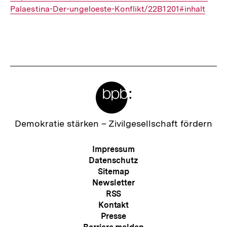
Palaestina-Der-ungeloeste-Konflikt/22B1201#inhalt
Meta-
Links
Zur
Demokratie stärken –
Zivilgesellschaft fördern
Startseite
der
Meta-
Impressum
bpb
Navigation
Datenschutz
Sitemap
Newsletter
RSS
Kontakt
Presse