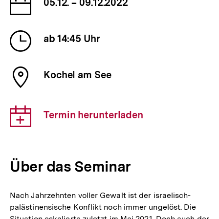
Datum
05.12. – 09.12.2022
der
Veranstaltung
Uhrzeit
ab 14:45 Uhr
der
Veranstaltung
Ort
Kochel am See
der
Veranstaltung
Download-
Termin herunterladen
Link:
Über das Seminar
Nach Jahrzehnten voller Gewalt ist der israelisch-
palästinensische Konflikt noch immer ungelöst. Die
Situation eskalierte zuletzt im Mai 2021. Doch auch der