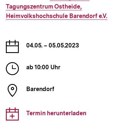
Tagungszentrum Ostheide,
Link:
Heimvolkshochschule Barendorf e.V.
Datum
04.05. – 05.05.2023
der
Veranstaltung
Uhrzeit
ab 10:00 Uhr
der
Veranstaltung
Ort
Barendorf
der
Veranstaltung
Download-
Termin herunterladen
Link: