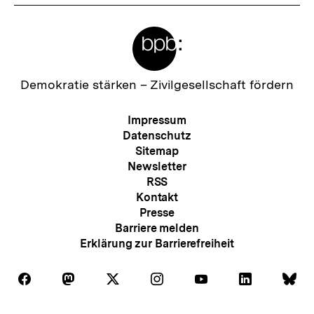
Meta-
Links
Zur
Demokratie stärken –
Zivilgesellschaft fördern
Startseite
der
Meta-
Impressum
bpb
Navigation
Datenschutz
Sitemap
Newsletter
RSS
Kontakt
Presse
Barriere melden
Erklärung zur Barrierefreiheit
Auf
Auf
Auf
Auf
Auf
Auf
Au
Folgen
Folgen
Folgen
Folgen
Folgen
Folgen
Fol
Facebook
Mastodon
X
Instagram
Youtube
LinkedIn
Bl
Sie
Sie
Sie
Sie
Sie
Sie
Sie
Zum