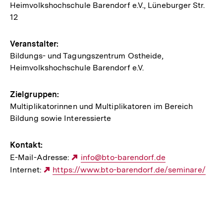
Heimvolkshochschule Barendorf e.V., Lüneburger Str.
Veranstaltung
12
Veranstalter:
Bildungs- und Tagungszentrum Ostheide,
Heimvolkshochschule Barendorf e.V.
Zielgruppen:
Multiplikatorinnen und Multiplikatoren im Bereich
Bildung sowie Interessierte
Kontakt:
E-Mail-Adresse:
Externer
info@bto-barendorf.de
Internet:
Externer
https://www.bto-barendorf.de/seminare/
Link:
Link: