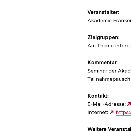
Veransta
Veranstalter:
Akademie Franke
Zielgruppen:
Am Thema interes
Kommentar:
Seminar der Akad
Teilnahmepauscha
Kontakt:
E-Mail-Adresse:
Internet:
Exter
https
Link:
Weitere Veranstal