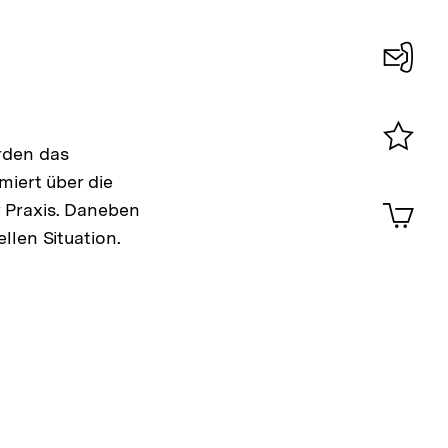
Konta
0
rden das
Merklist
miert über die
ansehen
0
Artik
 Praxis. Daneben
im
llen Situation.
Shop-
Warenko
ansehen