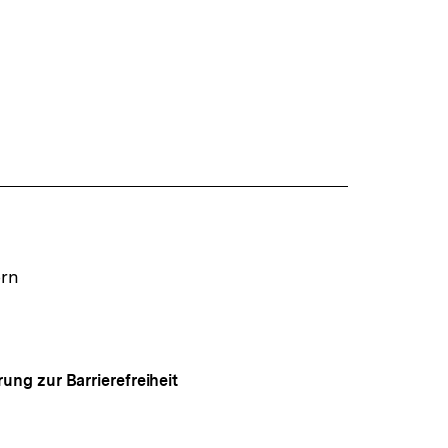
ern
rung zur Barrierefreiheit
Auf