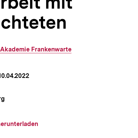
rbeit mit
üchteten
Externer
Akademie Frankenwarte
Link:
um
 10.04.2022
nstaltung
rg
nstaltung
load-
herunterladen